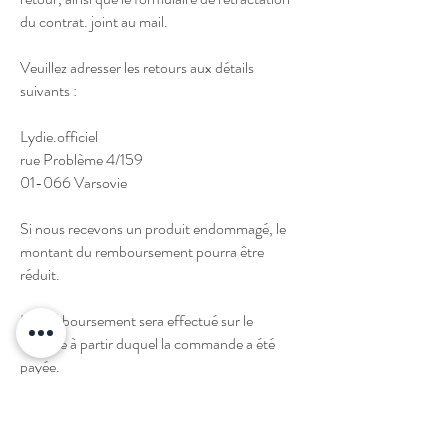
du contrat. joint au mail.
Veuillez adresser les retours aux détails
suivants :
Lydie.officiel
rue Problème 4/159
01-066 Varsovie
Si nous recevons un produit endommagé, le
montant du remboursement pourra être
réduit.
Le remboursement sera effectué sur le
compte à partir duquel la commande a été
payée.
L'argent sera remboursé sur votre compte
bancaire dans les 14 jours suivant l'acceptation
du retour ou l'examen positif de la