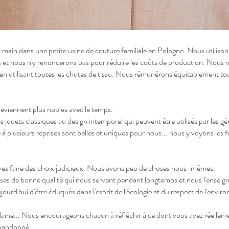
a main dans une petite usine de couture familiale en Pologne. Nous utilis
és et nous n'y renoncerons pas pour réduire les coûts de production. Nous ne
n utilisant toutes les chutes de tissu. Nous rémunérons équitablement tou
eviennent plus nobles avec le temps.
s jouets classiques au design intemporel qui peuvent être utilisés par les gé
é à plusieurs reprises sont belles et uniques pour nous... nous y voyons le
z faire des choix judicieux. Nous avons peu de choses nous-mêmes.
s de bonne qualité qui nous servent pendant longtemps et nous l'enseign
ourd'hui d'être éduqués dans l'esprit de l'écologie et du respect de l'envir
la laine... Nous encourageons chacun à réfléchir à ce dont vous avez réellem
 abandonné.