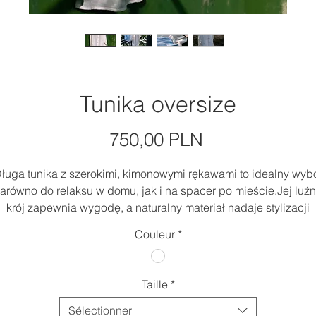
Tunika oversize
Prix
750,00 PLN
ługa tunika z szerokimi, kimonowymi rękawami to idealny wyb
arówno do relaksu w domu, jak i na spacer po mieście.Jej luź
krój zapewnia wygodę, a naturalny materiał nadaje stylizacji
eleganckiego charakteru.
Couleur
*
Uszyta w Polsce z najwyższej jakości, 100% polskiego
ekologicznego lnu.
Taille
*
anina spełnia standardy certyfikatu Oeko-Tex 100 – jest wolna
barwników i amin aromatycznych, a także nie zawiera metali
Sélectionner