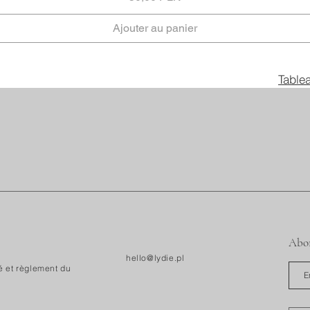
Ajouter au panier
​Table
Abon
hello@lydie.pl
té et règlement du