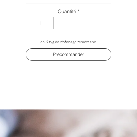
ciężkich i formaldehydu.
Quantité
*
miękczony len gwarantuje wyjątkowy komfort noszenia i trwało
produktu.
do 3 tyg od złożonego zamówienia
Précommander