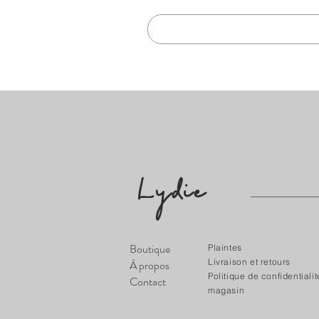
Lydie
​Boutique
Plaintes
Livraison et retours
À propos
Politique de confidentiali
Contact
magasin